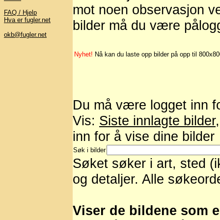
mot noen observasjon ved
FAQ / Hjelp
Hva er fugler.net
bilder må du være pålog
okb@fugler.net
Nyhet!
Nå kan du laste opp bilder på opp til 800x8
Du må være logget inn for
Vis:
Siste innlagte bilder
inn for å vise dine bilder
Søk i bilder
Søket søker i art, sted (
og detaljer. Alle søkeord
Viser de bildene som er