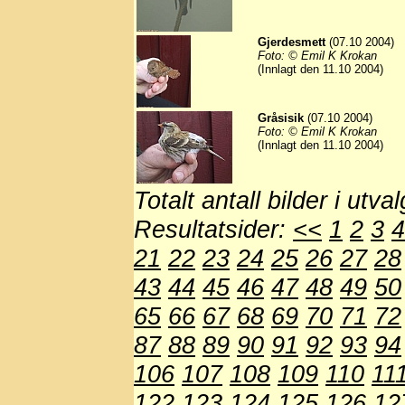
Gjerdesmett
(07.10 2004)
Foto: © Emil K Krokan
(Innlagt den 11.10 2004)
Gråsisik
(07.10 2004)
Foto: © Emil K Krokan
(Innlagt den 11.10 2004)
Totalt antall bilder i utva
Resultatsider:
<<
1
2
3
4
21
22
23
24
25
26
27
28
43
44
45
46
47
48
49
50
65
66
67
68
69
70
71
72
87
88
89
90
91
92
93
94
106
107
108
109
110
11
122
123
124
125
126
12