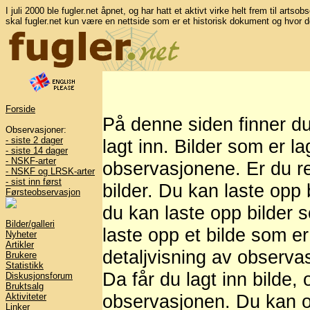
I juli 2000 ble fugler.net åpnet, og har hatt et aktivt virke helt frem til artso
skal fugler.net kun være en nettside som er et historisk dokument og hvor d
Forside
På denne siden finner d
Observasjoner:
- siste 2 dager
lagt inn. Bilder som er l
- siste 14 dager
- NSKF-arter
observasjonene. Er du re
- NSKF og LRSK-arter
- sist inn først
bilder. Du kan laste opp b
Førsteobservasjon
du kan laste opp bilder 
Bilder/galleri
laste opp et bilde som er
Nyheter
Artikler
detaljvisning av observasj
Brukere
Statistikk
Da får du lagt inn bilde,
Diskusjonsforum
Bruktsalg
observasjonen. Du kan og
Aktiviteter
Linker