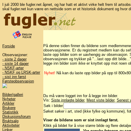
I juli 2000 ble fugler.net åpnet, og har hatt et aktivt virke helt frem til artso
skal fugler.net kun være en nettside som er et historisk dokument og hvor d
På denne siden finner du bildene som medlemmene på 
Forside
observasjonene. Er du registrert medlem kan du selv 
laste opp bilder som er uavhengig av observasjon. Sk
Observasjoner:
observasjonen og trykker på "...last opp ditt bilde..
- siste 2 dager
legge inn bilder som ikke er knyttet opp mot noen o
- siste 14 dager
- NSKF-arter
- NSKF og LRSK-arter
Nyhet!
Nå kan du laste opp bilder på opp til 800x8
- sist inn først
Førsteobservasjon
Bilder/galleri
Du må være logget inn for å legge inn bilder.
Nyheter
Vis:
Siste innlagte bilder
,
Mest viste bilder
,
Senest v
Artikler
Søk i bilder
Brukere
Søket søker i art, sted (ikke fylke og kommune), foto
Statistikk
Diskusjonsforum
Viser de bildene som er sist innlagt først.
Bruktsalg
Aktiviteter
Klikk på bildet for å vise større bilde og flere detalj
Linker
Var ganske fotogen av seg.