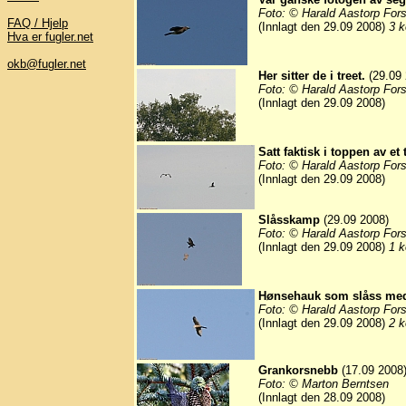
Foto: © Harald Aastorp For
FAQ / Hjelp
(Innlagt den 29.09 2008)
3 k
Hva er fugler.net
okb@fugler.net
Her sitter de i treet.
(29.09 
Foto: © Harald Aastorp For
(Innlagt den 29.09 2008)
Satt faktisk i toppen av et 
Foto: © Harald Aastorp For
(Innlagt den 29.09 2008)
Slåsskamp
(29.09 2008)
Foto: © Harald Aastorp For
(Innlagt den 29.09 2008)
1 k
Hønsehauk som slåss med
Foto: © Harald Aastorp For
(Innlagt den 29.09 2008)
2 k
Grankorsnebb
(17.09 2008
Foto: © Marton Berntsen
(Innlagt den 28.09 2008)