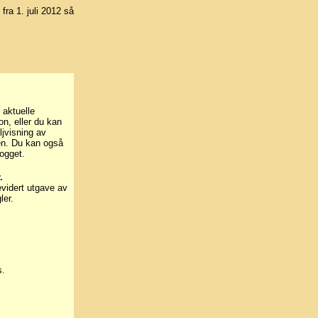
 fra 1. juli 2012 så
 aktuelle
on, eller du kan
ljvisning av
nen. Du kan også
ogget.
.
evidert utgave av
ler.
s.