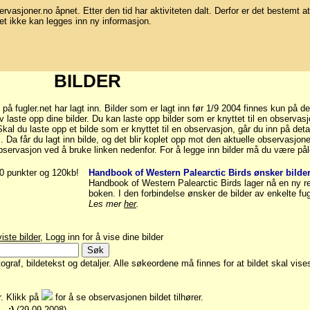
bservasjoner.no åpnet. Etter den tid har aktiviteten dalt. Derfor er det bestemt at
et ikke kan legges inn ny informasjon.
BILDER
fugler.net har lagt inn. Bilder som er lagt inn før 1/9 2004 finnes kun på de
laste opp dine bilder. Du kan laste opp bilder som er knyttet til en observasj
al du laste opp et bilde som er knyttet til en observasjon, går du inn på deta
.". Da får du lagt inn bilde, og det blir koplet opp mot den aktuelle observasjo
bservasjon ved å bruke linken nedenfor. For å legge inn bilder må du være pål
00 punkter og 120kb!
Handbook of Western Palearctic Birds ønsker bilder
Handbook of Western Palearctic Birds lager nå en ny r
boken. I den forbindelse ønsker de bilder av enkelte fug
Les mer
her
.
iste bilder
, Logg inn for å vise dine bilder
graf, bildetekst og detaljer. Alle søkeordene må finnes for at bildet skal vise
er. Klikk på
for å se observasjonen bildet tilhører.
. :)
(29.09 2008)