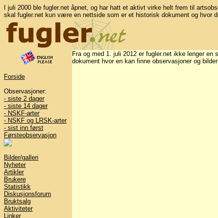
I juli 2000 ble fugler.net åpnet, og har hatt et aktivt virke helt frem til artso
skal fugler.net kun være en nettside som er et historisk dokument og hvor d
Fra og med 1. juli 2012 er fugler.net ikke lenger en
dokument hvor en kan finne observasjoner og bilder s
Forside
Observasjoner:
- siste 2 dager
- siste 14 dager
- NSKF-arter
- NSKF og LRSK-arter
- sist inn først
Førsteobservasjon
Bilder/galleri
Nyheter
Artikler
Brukere
Statistikk
Diskusjonsforum
Bruktsalg
Aktiviteter
Linker