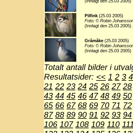
(Innlagt den 25.03 2005)
Pilfink
(25.03 2005)
Foto: © Robin Johansso
(Innlagt den 25.03 2005)
Gråmåke
(25.03 2005)
Foto: © Robin Johansso
(Innlagt den 25.03 2005)
Totalt antall bilder i utva
Resultatsider:
<<
1
2
3
4
21
22
23
24
25
26
27
28
43
44
45
46
47
48
49
50
65
66
67
68
69
70
71
72
87
88
89
90
91
92
93
94
106
107
108
109
110
11