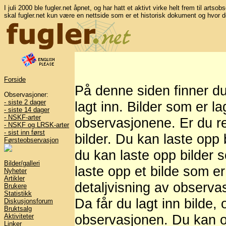
I juli 2000 ble fugler.net åpnet, og har hatt et aktivt virke helt frem til artso
skal fugler.net kun være en nettside som er et historisk dokument og hvor d
Forside
På denne siden finner d
Observasjoner:
- siste 2 dager
lagt inn. Bilder som er l
- siste 14 dager
- NSKF-arter
observasjonene. Er du re
- NSKF og LRSK-arter
- sist inn først
bilder. Du kan laste opp b
Førsteobservasjon
du kan laste opp bilder 
Bilder/galleri
laste opp et bilde som er
Nyheter
Artikler
detaljvisning av observasj
Brukere
Statistikk
Da får du lagt inn bilde,
Diskusjonsforum
Bruktsalg
observasjonen. Du kan og
Aktiviteter
Linker