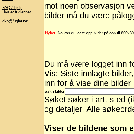
mot noen observasjon ved
FAQ / Hjelp
Hva er fugler.net
bilder må du være pålog
okb@fugler.net
Nyhet!
Nå kan du laste opp bilder på opp til 800x8
Du må være logget inn for
Vis:
Siste innlagte bilder
inn for å vise dine bilder
Søk i bilder
Søket søker i art, sted (
og detaljer. Alle søkeord
Viser de bildene som er