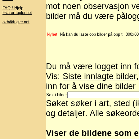
mot noen observasjon ved
FAQ / Hjelp
Hva er fugler.net
bilder må du være pålog
okb@fugler.net
Nyhet!
Nå kan du laste opp bilder på opp til 800x8
Du må være logget inn for
Vis:
Siste innlagte bilder
inn for å vise dine bilder
Søk i bilder
Søket søker i art, sted (
og detaljer. Alle søkeord
Viser de bildene som er