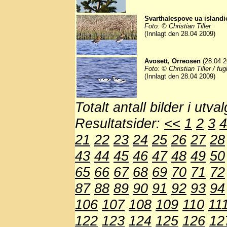
Svarthalespove ua islandic
Foto: © Christian Tiller
(Innlagt den 28.04 2009)
Avosett, Orreosen
(28.04 2
Foto: © Christian Tiller / fu
(Innlagt den 28.04 2009)
Totalt antall bilder i utva
Resultatsider:
<<
1
2
3
4
21
22
23
24
25
26
27
28
43
44
45
46
47
48
49
50
65
66
67
68
69
70
71
72
87
88
89
90
91
92
93
94
106
107
108
109
110
11
122
123
124
125
126
12