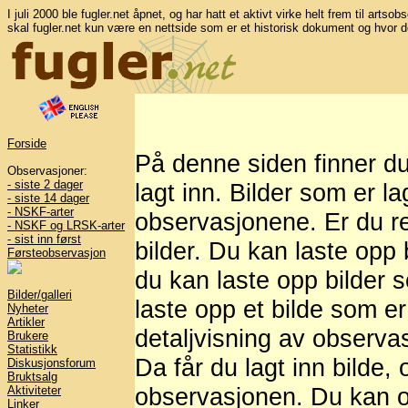
I juli 2000 ble fugler.net åpnet, og har hatt et aktivt virke helt frem til artso
skal fugler.net kun være en nettside som er et historisk dokument og hvor d
Forside
På denne siden finner d
Observasjoner:
- siste 2 dager
lagt inn. Bilder som er l
- siste 14 dager
- NSKF-arter
observasjonene. Er du re
- NSKF og LRSK-arter
- sist inn først
bilder. Du kan laste opp b
Førsteobservasjon
du kan laste opp bilder 
Bilder/galleri
laste opp et bilde som er
Nyheter
Artikler
detaljvisning av observasj
Brukere
Statistikk
Da får du lagt inn bilde,
Diskusjonsforum
Bruktsalg
observasjonen. Du kan og
Aktiviteter
Linker