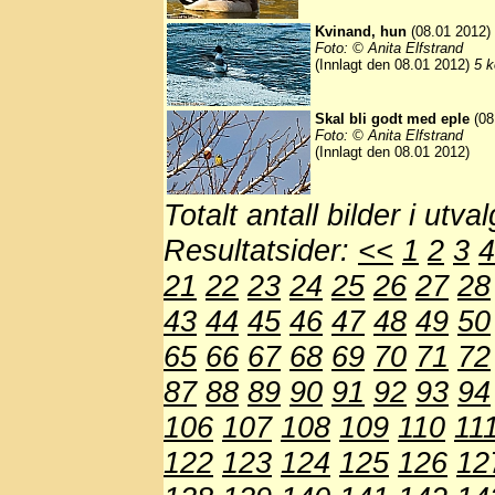
Kvinand, hun
(08.01 2012)
Foto: © Anita Elfstrand
(Innlagt den 08.01 2012)
5 k
Skal bli godt med eple
(08
Foto: © Anita Elfstrand
(Innlagt den 08.01 2012)
Totalt antall bilder i utva
Resultatsider:
<<
1
2
3
4
21
22
23
24
25
26
27
28
43
44
45
46
47
48
49
50
65
66
67
68
69
70
71
72
87
88
89
90
91
92
93
94
106
107
108
109
110
11
122
123
124
125
126
12