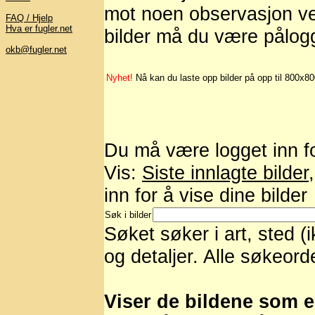
mot noen observasjon ved
FAQ / Hjelp
Hva er fugler.net
bilder må du være pålog
okb@fugler.net
Nyhet!
Nå kan du laste opp bilder på opp til 800x8
Du må være logget inn for
Vis:
Siste innlagte bilder
inn for å vise dine bilder
Søk i bilder
Søket søker i art, sted (
og detaljer. Alle søkeord
Viser de bildene som er