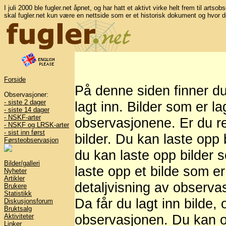
I juli 2000 ble fugler.net åpnet, og har hatt et aktivt virke helt frem til artso
skal fugler.net kun være en nettside som er et historisk dokument og hvor d
Forside
På denne siden finner d
Observasjoner:
- siste 2 dager
lagt inn. Bilder som er l
- siste 14 dager
- NSKF-arter
observasjonene. Er du re
- NSKF og LRSK-arter
- sist inn først
bilder. Du kan laste opp b
Førsteobservasjon
du kan laste opp bilder 
Bilder/galleri
laste opp et bilde som er
Nyheter
Artikler
detaljvisning av observasj
Brukere
Statistikk
Da får du lagt inn bilde,
Diskusjonsforum
Bruktsalg
observasjonen. Du kan og
Aktiviteter
Linker