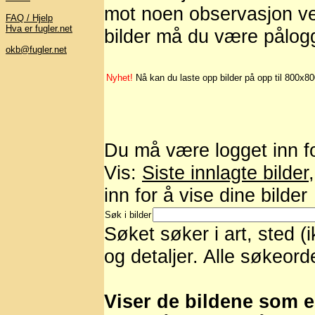
mot noen observasjon ved
FAQ / Hjelp
Hva er fugler.net
bilder må du være pålog
okb@fugler.net
Nyhet!
Nå kan du laste opp bilder på opp til 800x8
Du må være logget inn for
Vis:
Siste innlagte bilder
inn for å vise dine bilder
Søk i bilder
Søket søker i art, sted (
og detaljer. Alle søkeord
Viser de bildene som er