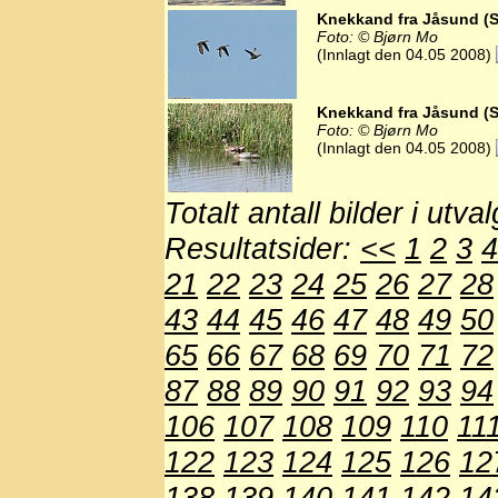
Knekkand fra Jåsund (S
Foto: © Bjørn Mo
(Innlagt den 04.05 2008)
Knekkand fra Jåsund (S
Foto: © Bjørn Mo
(Innlagt den 04.05 2008)
Totalt antall bilder i utva
Resultatsider:
<<
1
2
3
4
21
22
23
24
25
26
27
28
43
44
45
46
47
48
49
50
65
66
67
68
69
70
71
72
87
88
89
90
91
92
93
94
106
107
108
109
110
11
122
123
124
125
126
12
138
139
140
141
142
14