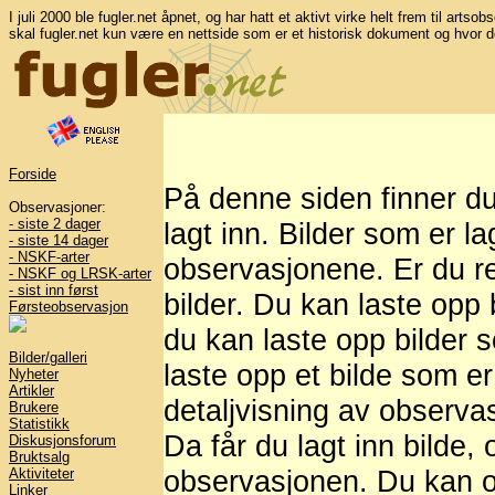
I juli 2000 ble fugler.net åpnet, og har hatt et aktivt virke helt frem til artso
skal fugler.net kun være en nettside som er et historisk dokument og hvor d
Forside
På denne siden finner d
Observasjoner:
- siste 2 dager
lagt inn. Bilder som er l
- siste 14 dager
- NSKF-arter
observasjonene. Er du re
- NSKF og LRSK-arter
- sist inn først
bilder. Du kan laste opp b
Førsteobservasjon
du kan laste opp bilder 
Bilder/galleri
laste opp et bilde som er
Nyheter
Artikler
detaljvisning av observasj
Brukere
Statistikk
Da får du lagt inn bilde,
Diskusjonsforum
Bruktsalg
observasjonen. Du kan og
Aktiviteter
Linker