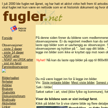
I juli 2000 ble fugler.net åpnet, og har hatt et aktivt virke helt frem til artso
skal fugler.net kun være en nettside som er et historisk dokument og hvor d
På denne siden finner du bildene som medlemmene på 
Forside
observasjonene. Er du registrert medlem kan du selv 
laste opp bilder som er uavhengig av observasjon. Sk
Observasjoner:
observasjonen og trykker på "...last opp ditt bilde..
- siste 2 dager
legge inn bilder som ikke er knyttet opp mot noen o
- siste 14 dager
- NSKF-arter
- NSKF og LRSK-arter
Nyhet!
Nå kan du laste opp bilder på opp til 800x8
- sist inn først
Førsteobservasjon
Bilder/galleri
Du må være logget inn for å legge inn bilder.
Nyheter
Vis:
Siste innlagte bilder
,
Mest viste bilder
,
Senest v
Artikler
Søk i bilder
Brukere
Søket søker i art, sted (ikke fylke og kommune), foto
Statistikk
Diskusjonsforum
Viser de bildene som er sist innlagt først.
Bruktsalg
Aktiviteter
Klikk på bildet for å vise større bilde og flere detalj
Linker
Horndykker - er dette året