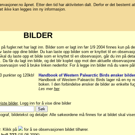
bservasjoner.no åpnet. Etter den tid har aktiviteten dalt. Derfor er det bestemt at
et ikke kan legges inn ny informasjon.
BILDER
fugler.net har lagt inn. Bilder som er lagt inn før 1/9 2004 finnes kun på de
laste opp dine bilder. Du kan laste opp bilder som er knyttet til en observasj
al du laste opp et bilde som er knyttet til en observasjon, går du inn på deta
.". Da får du lagt inn bilde, og det blir koplet opp mot den aktuelle observasjo
bservasjon ved å bruke linken nedenfor. For å legge inn bilder må du være pål
00 punkter og 120kb!
Handbook of Western Palearctic Birds ønsker bilder
Handbook of Western Palearctic Birds lager nå en ny r
boken. I den forbindelse ønsker de bilder av enkelte fug
Les mer
her
.
iste bilder
, Logg inn for å vise dine bilder
graf, bildetekst og detaljer. Alle søkeordene må finnes for at bildet skal vise
er. Klikk på
for å se observasjonen bildet tilhører.
s kull ???
(15.08 2006)