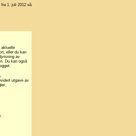
 fra 1. juli 2012 så
 aktuelle
on, eller du kan
ljvisning av
nen. Du kan også
ogget.
.
evidert utgave av
ler.
s.