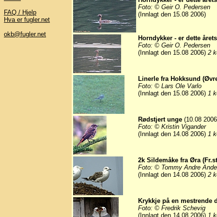
Foto: © Geir O. Pedersen
FAQ / Hjelp
(Innlagt den 15.08 2006)
Hva er fugler.net
okb@fugler.net
Horndykker - er dette året
Foto: © Geir O. Pedersen
(Innlagt den 15.08 2006)
2 k
Linerle fra Hokksund (Øvre
Foto: © Lars Ole Varlo
(Innlagt den 15.08 2006)
1 k
Rødstjert unge
(10.08 2006
Foto: © Kristin Vigander
(Innlagt den 14.08 2006)
1 k
2k Sildemåke fra Øra (Fr.s
Foto: © Tommy Andre Ande
(Innlagt den 14.08 2006)
2 k
Krykkje på en mestrende 
Foto: © Fredrik Schevig
(Innlagt den 14.08 2006)
1 k