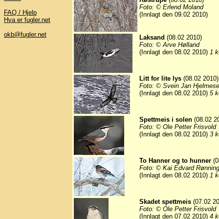
Foto: © Erlend Moland
FAQ / Hjelp
(Innlagt den 09.02 2010)
Hva er fugler.net
okb@fugler.net
Laksand
(08.02 2010)
Foto: © Arve Hølland
(Innlagt den 08.02 2010)
1 k
Litt for lite lys
(08.02 2010)
Foto: © Svein Jan Hjelmese
(Innlagt den 08.02 2010)
5 k
Spettmeis i solen
(08.02 2
Foto: © Ole Petter Frisvold
(Innlagt den 08.02 2010)
3 k
To Hanner og to hunner
(0
Foto: © Kai Edvard Rønnin
(Innlagt den 08.02 2010)
1 k
Skadet spettmeis
(07.02 20
Foto: © Ole Petter Frisvold
(Innlagt den 07.02 2010)
4 k