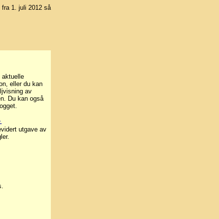
 fra 1. juli 2012 så
 aktuelle
on, eller du kan
ljvisning av
nen. Du kan også
ogget.
.
evidert utgave av
ler.
s.