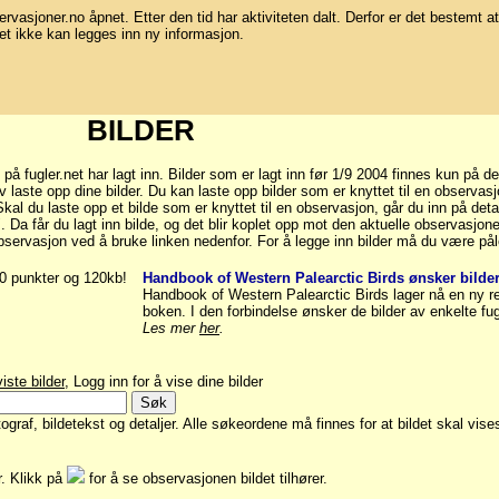
bservasjoner.no åpnet. Etter den tid har aktiviteten dalt. Derfor er det bestemt at
et ikke kan legges inn ny informasjon.
BILDER
fugler.net har lagt inn. Bilder som er lagt inn før 1/9 2004 finnes kun på de
laste opp dine bilder. Du kan laste opp bilder som er knyttet til en observasj
al du laste opp et bilde som er knyttet til en observasjon, går du inn på deta
.". Da får du lagt inn bilde, og det blir koplet opp mot den aktuelle observasjo
bservasjon ved å bruke linken nedenfor. For å legge inn bilder må du være pål
00 punkter og 120kb!
Handbook of Western Palearctic Birds ønsker bilder
Handbook of Western Palearctic Birds lager nå en ny r
boken. I den forbindelse ønsker de bilder av enkelte fug
Les mer
her
.
iste bilder
, Logg inn for å vise dine bilder
graf, bildetekst og detaljer. Alle søkeordene må finnes for at bildet skal vise
er. Klikk på
for å se observasjonen bildet tilhører.