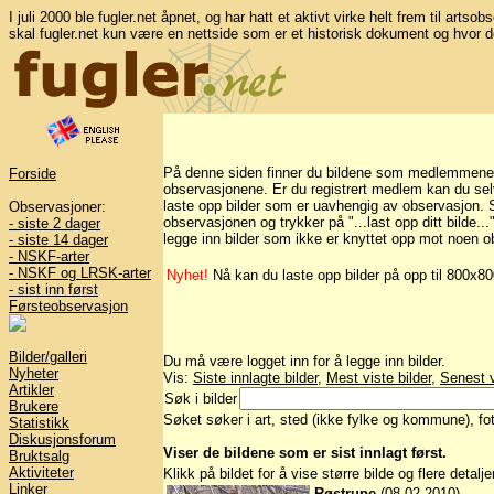
I juli 2000 ble fugler.net åpnet, og har hatt et aktivt virke helt frem til artso
skal fugler.net kun være en nettside som er et historisk dokument og hvor d
På denne siden finner du bildene som medlemmene på 
Forside
observasjonene. Er du registrert medlem kan du selv 
laste opp bilder som er uavhengig av observasjon. Sk
Observasjoner:
observasjonen og trykker på "...last opp ditt bilde..
- siste 2 dager
legge inn bilder som ikke er knyttet opp mot noen o
- siste 14 dager
- NSKF-arter
- NSKF og LRSK-arter
Nyhet!
Nå kan du laste opp bilder på opp til 800x8
- sist inn først
Førsteobservasjon
Bilder/galleri
Du må være logget inn for å legge inn bilder.
Nyheter
Vis:
Siste innlagte bilder
,
Mest viste bilder
,
Senest v
Artikler
Søk i bilder
Brukere
Søket søker i art, sted (ikke fylke og kommune), foto
Statistikk
Diskusjonsforum
Viser de bildene som er sist innlagt først.
Bruktsalg
Aktiviteter
Klikk på bildet for å vise større bilde og flere detalj
Linker
Røstrupe
(08.02 2010)