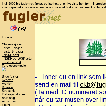
I juli 2000 ble fugler.net åpnet, og har hatt et aktivt virke helt frem til artso
skal fugler.net kun være en nettside som er et historisk dokument og hvor d
Forside
Observasjoner:
- siste 2 dager
- siste 14 dager
- NSKF-arter
- NSKF og LRSK-arter
- sist inn først
Førsteobservasjon
- Finner du en link som i
Bilder/galleri
Nyheter
send en mail til
okb@fugl
Artikler
Brukere
(Ta med ID nummeret som
Statistikk
Diskusjonsforum
når du tar musen over li
Bruktsalg
Aktiviteter
Linker