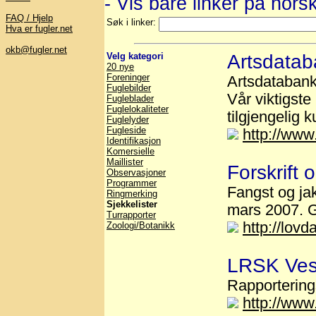
- Vis bare linker på nors
FAQ / Hjelp
Søk i linker:
Hva er fugler.net
okb@fugler.net
Velg kategori
Artsdata
20 nye
Foreninger
Artsdatabank
Fuglebilder
Vår viktigste
Fugleblader
Fuglelokaliteter
tilgjengelig 
Fuglelyder
Fugleside
http://www
Identifikasjon
Komersielle
Maillister
Forskrift 
Observasjoner
Programmer
Fangst og jak
Ringmerking
Sjekkelister
mars 2007. Gr
Turrapporter
http://lov
Zoologi/Botanikk
LRSK Ves
Rapportering
http://www