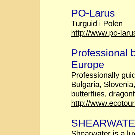
PO-Larus
Turguid i Polen
http://www.po-lar
Professional b
Europe
Professionally gui
Bulgaria, Slovenia
butterflies, dragonf
http://www.ecotour
SHEARWATER t
Shearwater is a lux