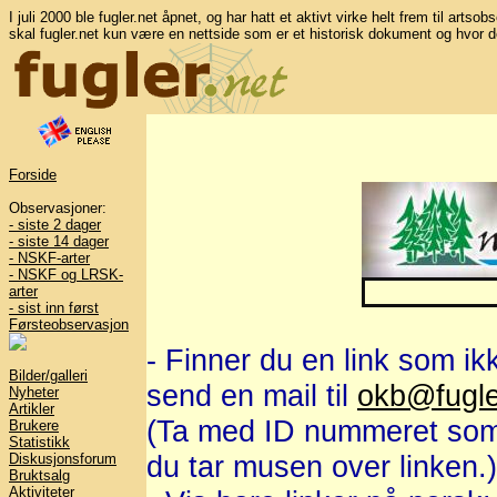
I juli 2000 ble fugler.net åpnet, og har hatt et aktivt virke helt frem til artso
skal fugler.net kun være en nettside som er et historisk dokument og hvor d
Forside
Observasjoner:
- siste 2 dager
- siste 14 dager
- NSKF-arter
- NSKF og LRSK-
arter
- sist inn først
Førsteobservasjon
- Finner du en link som ik
Bilder/galleri
send en mail til
okb@fugle
Nyheter
Artikler
(Ta med ID nummeret som v
Brukere
Statistikk
du tar musen over linken.)
Diskusjonsforum
Bruktsalg
Aktiviteter