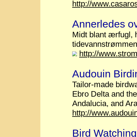
http://www.casaro
Annerledes ov
Midt blant ærfugl,
tidevannstrømmen
http://www.stro
Audouin Birdi
Tailor-made birdwa
Ebro Delta and the
Andalucia, and Ar
http://www.audoui
Bird Watching