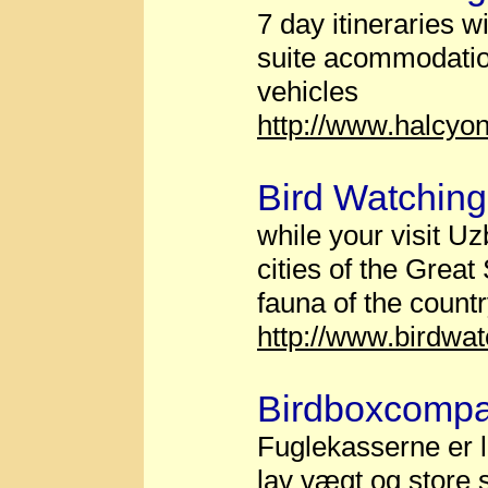
7 day itineraries wi
suite acommodation
vehicles
http://www.halcy
Bird Watching
while your visit Uz
cities of the Great
fauna of the countr
http://www.birdwa
Birdboxcomp
Fuglekasserne er l
lav vægt og store 