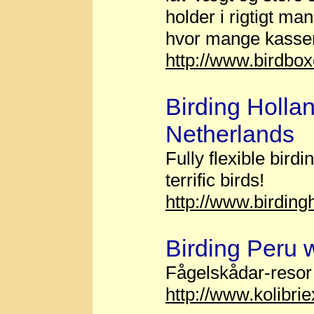
holder i rigtigt man
hvor mange kasser 
http://www.birdb
Birding Hollan
Netherlands
Fully flexible bird
terrific birds!
http://www.birding
Birding Peru w
Fågelskådar-resor
http://www.kolibri