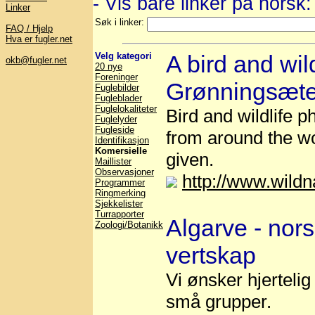
- Vis bare linker på norsk
Linker
Søk i linker:
FAQ / Hjelp
Hva er fugler.net
Velg kategori
A bird and wil
okb@fugler.net
20 nye
Foreninger
Grønningsæte
Fuglebilder
Fugleblader
Fuglelokaliteter
Bird and wildlife p
Fuglelyder
Fugleside
from around the wo
Identifikasjon
Komersielle
given.
Maillister
Observasjoner
http://www.wildn
Programmer
Ringmerking
Sjekkelister
Turrapporter
Algarve - nor
Zoologi/Botanikk
vertskap
Vi ønsker hjerteli
små grupper.