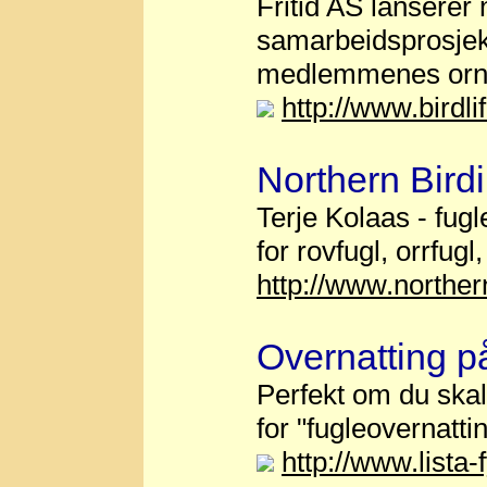
Fritid AS lanserer
samarbeidsprosjekt
medlemmenes ornit
http://www.birdl
Northern Bird
Terje Kolaas - fugl
for rovfugl, orrfug
http://www.northe
Overnatting på
Perfekt om du skal t
for "fugleovernattin
http://www.lista-