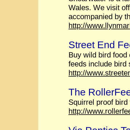
Wales. We visit of
accompanied by the
http://www.llynma
Street End F
Buy wild bird food 
feeds include bird
http://www.streete
The RollerFee
Squirrel proof bir
http://www.rollerf