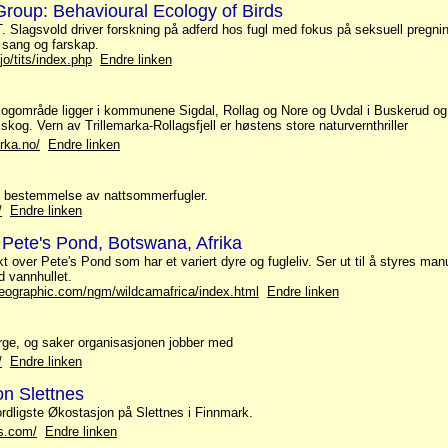
roup: Behavioural Ecology of Birds
. Slagsvold driver forskning på adferd hos fugl med fokus på seksuell pregning 
sang og farskap.
ejo/tits/index.php
Endre linken
kogområde ligger i kommunene Sigdal, Rollag og Nore og Uvdal i Buskerud og 
i skog. Vern av Trillemarka-Rollagsfjell er høstens store naturvernthriller
arka.no/
Endre linken
 og bestemmelse av nattsommerfugler.
/
Endre linken
Pete's Pond, Botswana, Afrika
over Pete's Pond som har et variert dyre og fugleliv. Ser ut til å styres man
d vannhullet.
geographic.com/ngm/wildcamafrica/index.html
Endre linken
e, og saker organisasjonen jobber med
/
Endre linken
n Slettnes
rdligste Økostasjon på Slettnes i Finnmark.
es.com/
Endre linken