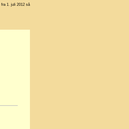
 fra 1. juli 2012 så
-
kingsatlas - Bestill nå!
Mer info
Nationalnyckeln - Nytt praktverk om nordens dyre- og planteart