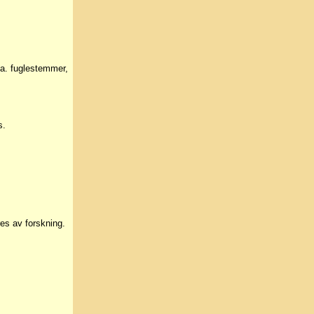
bla. fuglestemmer,
s.
es av forskning.