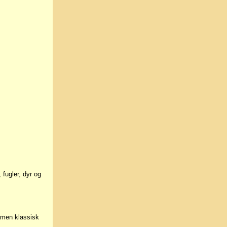
 fugler, dyr og
, men klassisk