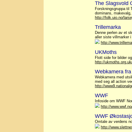
The Slagsvold G
Forskningsgruppa til T
dominans, makevalg, 
http://folk.uio.no/lars
Trillemarka
Denne perlen av et s
aller siste villmarker 
http://www.trillem
UKMoths
Flott side for bilder
http://ukmoths.org.uk
Webkamera fra 
Webkamera med utsikt 
med seg all action ve
http://www9.national
WWF
Infoside om WWF Norg
http://www.wwf.no
WWF Økostasjo
Omtale av verdens no
http://www.slettn