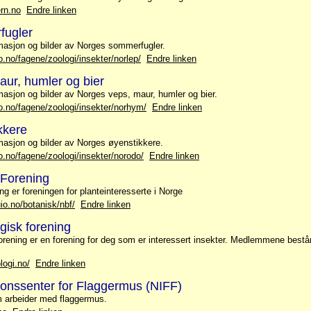
ern.no
Endre linken
fugler
masjon og bilder av Norges sommerfugler.
.no/fagene/zoologi/insekter/norlep/
Endre linken
ur, humler og bier
masjon og bilder av Norges veps, maur, humler og bier.
o.no/fagene/zoologi/insekter/norhym/
Endre linken
kkere
masjon og bilder av Norges øyenstikkere.
o.no/fagene/zoologi/insekter/norodo/
Endre linken
 Forening
g er foreningen for planteinteresserte i Norge
io.no/botanisk/nbf/
Endre linken
gisk forening
rening er en forening for deg som er interessert insekter. Medlemmene bestå
logi.no/
Endre linken
jonssenter for Flaggermus (NIFF)
m arbeider med flaggermus.