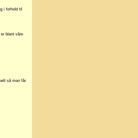
i forhold til
er blant våre
uelt så man får