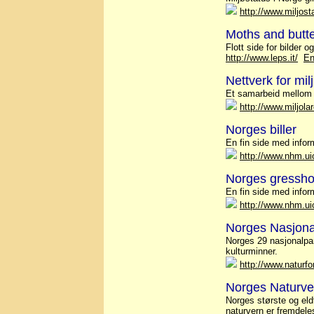
http://www.miljost
Moths and butte
Flott side for bilder
http://www.leps.it/
En
Nettverk for mil
Et samarbeid mellom sk
http://www.miljola
Norges biller
En fin side med inform
http://www.nhm.uio
Norges gressh
En fin side med infor
http://www.nhm.uio
Norges Nasjona
Norges 29 nasjonalpark
kulturminner.
http://www.naturf
Norges Naturve
Norges største og eld
naturvern er fremdeles