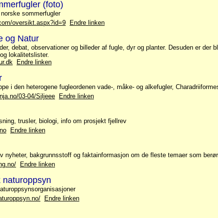
merfugler (foto)
g norske sommerfugler
.com/oversikt.aspx?id=9
Endre linken
 og Natur
er, debat, observationer og billeder af fugle, dyr og planter. Desuden er der 
 og lokalitetslister.
ur.dk
Endre linken
r
pe i den heterogene fugleordenen vade-, måke- og alkefugler, Charadriiforme
nja.no/03-04/Siljeee
Endre linken
sning, trusler, biologi, info om prosjekt fjellrev
.no
Endre linken
v nyheter, bakgrunnsstoff og faktainformasjon om de fleste temaer som berør
ng.no/
Endre linken
k naturoppsyn
aturoppsynsorganisasjoner
aturoppsyn.no/
Endre linken