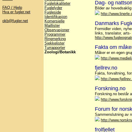
Dag- og nattsom
Fuglelokaliteter
FAQ / Hjelp
Fuglelyder
Bilder av hovedsakli
Hva er fugler.net
Fugleside
http://www.linerle
Identifikasjon
okb@fugler.net
Komersielle
Danmarks Fugle
Maillister
Formidler viden, nyhed
Observasjoner
links, translator, arts-
Programmer
http://www.fugleognat
Ringmerking
Sjekkelister
Fakta om måke
Turrapporter
Zoologi/Botanikk
Måker er en egen grup
http://www.medieli
fjellrev.no
Fakta, forvaltning, for
http://www.fjellrev
Forskning.no
Forskning.no består a
http://www.forskni
Forum for nors
Sammenslutning av n
http://www.norskn
frolfjellet