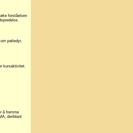
 øke forståelsen
dspredelse.
 om pattedyr,
 kursaktivitet.
er å fremme
MA, deriblant