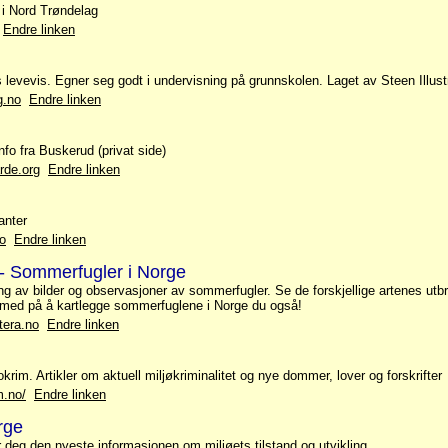
t i Nord Trøndelag
Endre linken
s levevis. Egner seg godt i undervisning på grunnskolen. Laget av Steen Illustr
g.no
Endre linken
nfo fra Buskerud (privat side)
rde.org
Endre linken
anter
no
Endre linken
 - Sommerfugler i Norge
ng av bilder og observasjoner av sommerfugler. Se de forskjellige artenes utb
li med på å kartlegge sommerfuglene i Norge du også!
tera.no
Endre linken
okrim. Artikler om aktuell miljøkriminalitet og nye dommer, lover og forskrifter
m.no/
Endre linken
rge
ir deg den nyeste informasjonen om miljøets tilstand og utvikling