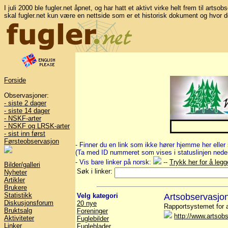
I juli 2000 ble fugler.net åpnet, og har hatt et aktivt virke helt frem til artso
skal fugler.net kun være en nettside som er et historisk dokument og hvor d
Forside
Observasjoner:
- siste 2 dager
- siste 14 dager
- NSKF-arter
- NSKF og LRSK-arter
- sist inn først
Førsteobservasjon
- Finner du en link som ikke hører hjemme her eller 
(Ta med ID nummeret som vises i statuslinjen neder
- Vis bare linker på norsk:
--
Trykk her for å legg
Bilder/galleri
Søk i linker:
Nyheter
Artikler
Brukere
Statistikk
Velg kategori
Artsobservasjo
Diskusjonsforum
20 nye
Rapportsystemet for a
Bruktsalg
Foreninger
http://www.artsobs
Aktiviteter
Fuglebilder
Linker
Fugleblader