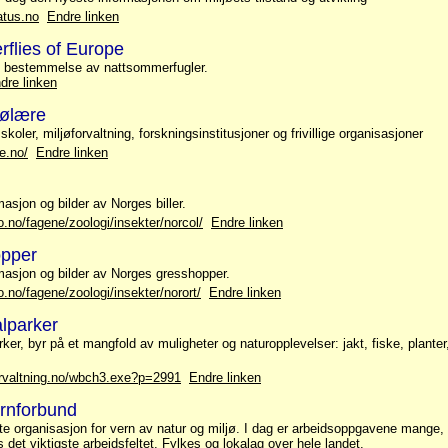
atus.no
Endre linken
rflies of Europe
 og bestemmelse av nattsommerfugler.
dre linken
jølære
oler, miljøforvaltning, forskningsinstitusjoner og frivillige organisasjoner
re.no/
Endre linken
asjon og bilder av Norges biller.
.no/fagene/zoologi/insekter/norcol/
Endre linken
opper
masjon og bilder av Norges gresshopper.
.no/fagene/zoologi/insekter/norort/
Endre linken
lparker
er, byr på et mangfold av muligheter og naturopplevelser: jakt, fiske, planter,
orvaltning.no/wbch3.exe?p=2991
Endre linken
rnforbund
te organisasjon for vern av natur og miljø. I dag er arbeidsoppgavene mange
 det viktigste arbeidsfeltet. Fylkes og lokalag over hele landet.