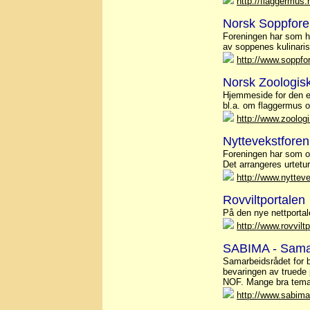
http://flaggermus.
Norsk Soppfore
Foreningen har som h
av soppenes kulinaris
http://www.soppfo
Norsk Zoologis
Hjemmeside for den e
bl.a. om flaggermus o
http://www.zoologi
Nyttevekstfore
Foreningen har som op
Det arrangeres urtetu
http://www.nyttev
Rovviltportalen
På den nye nettportale
http://www.rovviltp
SABIMA - Samar
Samarbeidsrådet for 
bevaringen av truede 
NOF. Mange bra tema
http://www.sabima