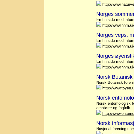
http://www.naturv
Norges sommer
En fin side med infor
http://www.nhm.uio
Norges veps, ma
En fin side med infor
http://www.nhm.ui
Norges øyensti
En fin side med infor
http://www.nhm.ui
Norsk Botanisk
Norsk Botanisk forenin
http://www.toyen.u
Norsk entomolo
Norsk entomologisk fo
amatører og fagfolk
http://www.entomo
Norsk Informas
Nasjonal forening so