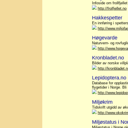
Infoside om frollfjelle
http://frolfjellet.no
Hakkespetter
En innføring i spetter
http://www.miljofa
Høgevarde
Naturvern- og rovfugli
http://www.hogeva
Kronbladet.no
Bilder av norske villpl
http://kronbladet.
Lepidoptera.no
Database for opplasti
flygetider i Norge. B
http://www.lepidop
Miljøkrim
Tidskrift utgidd av øk
http://www.okokri
Miljøstatus i No
Miljøstatus i Norge g