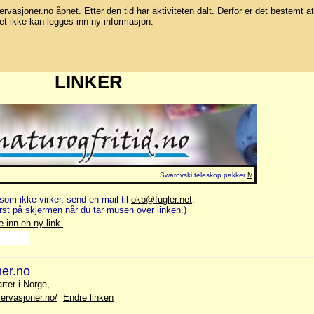
bservasjoner.no åpnet. Etter den tid har aktiviteten dalt. Derfor er det bestemt at
et ikke kan legges inn ny informasjon.
LINKER
-
Swarovski teleskop pakker
Mer info
Norsk Ringmer
som ikke virker, send en mail til
okb@fugler.net
.
st på skjermen når du tar musen over linken.)
e inn en ny link.
ner.no
rter i Norge,
ervasjoner.no/
Endre linken