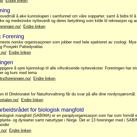
no
Endre linken
ning
ovedmål å øke kunnskapen i samfunnet om våre sopparter, samt å bidra til å
ke og medisinske nytteverdi og deres betydning som kilde til rekreasjon og a
reningen.no/
Endre linken
k Forening
neste norske organisasjonen som jobber med hele spekteret av zoologi. Mye
g Prosjekt Pattedyratlas
.no/
Endre linken
ningen
pgave å spre kjennskap til alle viltvoksende nyttevekster. Foreningen har stor
rer og kurs med tema
ekstforeningen.no/
Endre linken
n til Direktoratet for Naturforvaltning får du svar på alle dine rovdyrspørsmål.
ortalen.no/
Endre linken
beidsrådet for biologisk mangfold
biologisk mangfold (SABIMA) er en paraplyorganisasjon som har som formål 
plante- og dyrearter samt naturtyper i Norge. Det er 13 foreninger med i SABI
sider
.no/
Endre linken