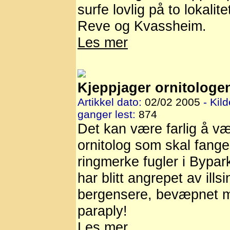
surfe lovlig på to lokalit
Reve og Kvassheim.
Les mer
Kjeppjager ornitologe
Artikkel dato:
02/02 2005
- Kild
ganger lest:
874
Det kan være farlig å v
ornitolog som skal fange
ringmerke fugler i Bypar
har blitt angrepet av illsi
bergensere, bevæpnet 
paraply!
Les mer