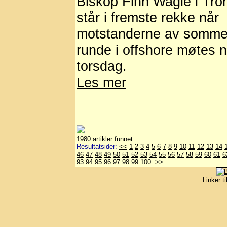
Biskop Finn Wagle i Tr
står i fremste rekke når
motstanderne av somme
runde i offshore møtes 
torsdag.
Les mer
1980 artikler funnet.
Resultatsider:
<<
1
2
3
4
5
6
7
8
9
10
11
12
13
14
46
47
48
49
50
51
52
53
54
55
56
57
58
59
60
61
6
93
94
95
96
97
98
99
100
>>
Linker t