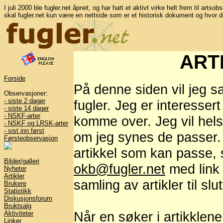
I juli 2000 ble fugler.net åpnet, og har hatt et aktivt virke helt frem til artso
skal fugler.net kun være en nettside som er et historisk dokument og hvor d
ART
Forside
På denne siden vil jeg s
Observasjoner:
- siste 2 dager
fugler. Jeg er interesser
- siste 14 dager
- NSKF-arter
komme over. Jeg vil hel
- NSKF og LRSK-arter
- sist inn først
om jeg synes de passer. 
Førsteobservasjon
artikkel som kan passe, 
Bilder/galleri
okb@fugler.net
med link t
Nyheter
Artikler
samling av artikler til slut
Brukere
Statistikk
Diskusjonsforum
Bruktsalg
Når en søker i artikklene
Aktiviteter
Linker