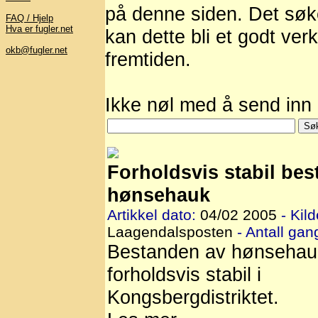
på denne siden. Det søkes
FAQ / Hjelp
Hva er fugler.net
kan dette bli et godt verk
okb@fugler.net
fremtiden.
Ikke nøl med å send inn a
Forholdsvis stabil bes
hønsehauk
Artikkel dato:
04/02 2005
- Kild
Laagendalsposten
- Antall gang
Bestanden av hønsehau
forholdsvis stabil i
Kongsbergdistriktet.