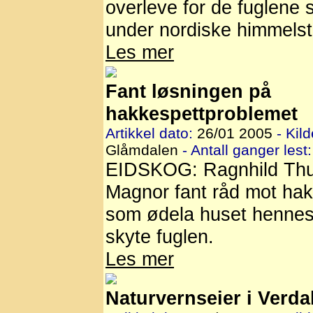
overleve for de fuglene 
under nordiske himmels
Les mer
Fant løsningen på
hakkespettproblemet
Artikkel dato:
26/01 2005
- Kild
Glåmdalen
- Antall ganger lest:
EIDSKOG: Ragnhild Th
Magnor fant råd mot ha
som ødela huset hennes 
skyte fuglen.
Les mer
Naturvernseier i Verda