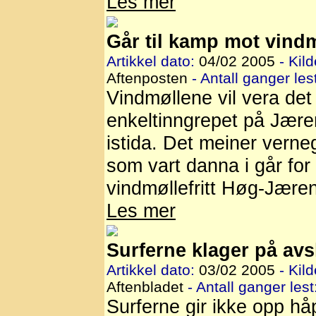
Les mer
Går til kamp mot vind
Artikkel dato:
04/02 2005
- Kild
Aftenposten
- Antall ganger lest
Vindmøllene vil vera det
enkeltinngrepet på Jære
istida. Det meiner vern
som vart danna i går for 
vindmøllefritt Høg-Jæren
Les mer
Surferne klager på avs
Artikkel dato:
03/02 2005
- Kild
Aftenbladet
- Antall ganger lest
Surferne gir ikke opp hå