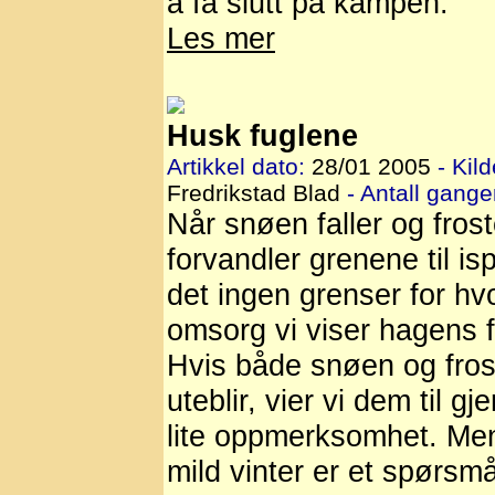
å få slutt på kampen.
Les mer
Husk fuglene
Artikkel dato:
28/01 2005
- Kild
Fredrikstad Blad
- Antall ganger
Når snøen faller og fros
forvandler grenene til isp
det ingen grenser for hvo
omsorg vi viser hagens f
Hvis både snøen og fro
uteblir, vier vi dem til gj
lite oppmerksomhet. Men
mild vinter er et spørsm