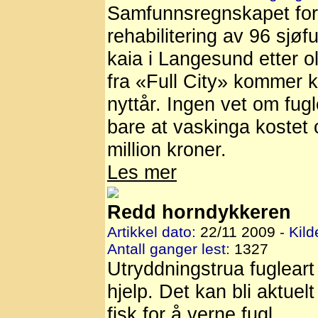
Samfunnsregnskapet for
rehabilitering av 96 sjøf
kaia i Langesund etter ol
fra «Full City» kommer k
nyttår. Ingen vet om fugl
bare at vaskinga kostet 
million kroner.
Les mer
Redd horndykkeren
Artikkel dato:
22/11 2009
- Kild
Antall ganger lest:
1327
Utryddningstrua fugleart
hjelp. Det kan bli aktuelt
fisk for å verne fugl.