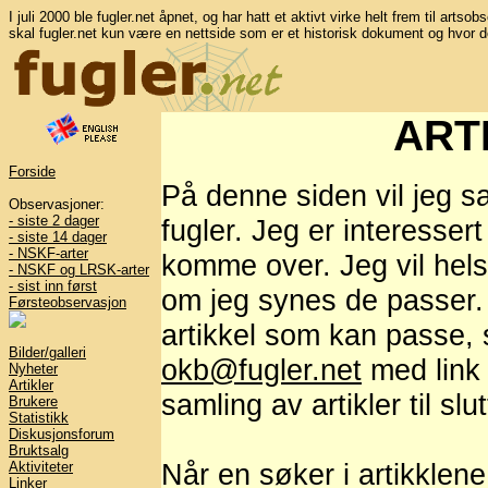
I juli 2000 ble fugler.net åpnet, og har hatt et aktivt virke helt frem til artso
skal fugler.net kun være en nettside som er et historisk dokument og hvor d
ART
Forside
På denne siden vil jeg s
Observasjoner:
- siste 2 dager
fugler. Jeg er interesser
- siste 14 dager
- NSKF-arter
komme over. Jeg vil hel
- NSKF og LRSK-arter
- sist inn først
om jeg synes de passer. 
Førsteobservasjon
artikkel som kan passe, 
Bilder/galleri
okb@fugler.net
med link t
Nyheter
Artikler
samling av artikler til slut
Brukere
Statistikk
Diskusjonsforum
Bruktsalg
Når en søker i artikklene
Aktiviteter
Linker