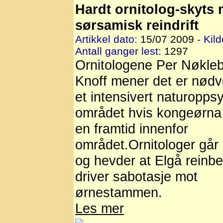
Hardt ornitolog-skyts 
sørsamisk reindrift
Artikkel dato:
15/07 2009
- Kild
Antall ganger lest:
1297
Ornitologene Per Nøkleb
Knoff mener det er nød
et intensivert naturoppsy
området hvis kongeørna
en framtid innenfor
området.Ornitologer går 
og hevder at Elgå reinbei
driver sabotasje mot
ørnestammen.
Les mer