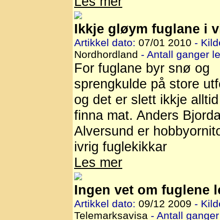
Les mer
Ikkje gløym fuglane i v
Artikkel dato:
07/01 2010
- Kild
Nordhordland
- Antall ganger le
For fuglane byr snø og
sprengkulde på store utf
og det er slett ikkje alltid
finna mat. Anders Bjorda
Alversund er hobbyornit
ivrig fuglekikkar
Les mer
Ingen vet om fuglene l
Artikkel dato:
09/12 2009
- Kild
Telemarksavisa
- Antall ganger 