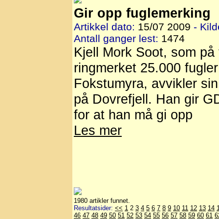
Gir opp fuglemerking
Artikkel dato:
15/07 2009
- Kild
Antall ganger lest:
1474
Kjell Mork Soot, som på
ringmerket 25.000 fugler
Fokstumyra, avvikler sin
på Dovrefjell. Han gir GD
for at han må gi opp
Les mer
1980 artikler funnet.
Resultatsider:
<<
1
2
3
4
5
6
7
8
9
10
11
12
13
14
46
47
48
49
50
51
52
53
54
55
56
57
58
59
60
61
6