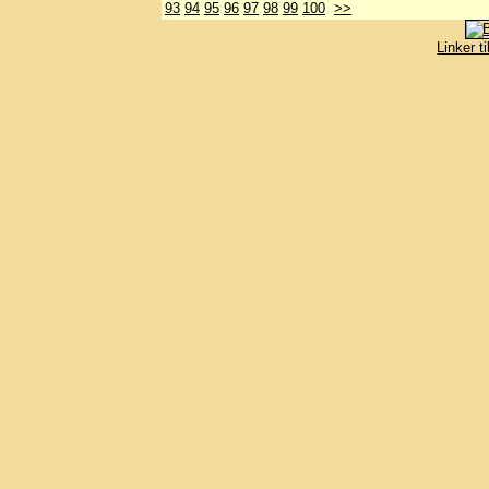
93
94
95
96
97
98
99
100
>>
Linker t