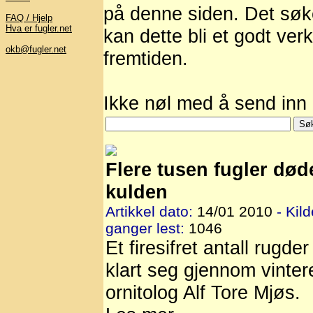
på denne siden. Det søkes
FAQ / Hjelp
Hva er fugler.net
kan dette bli et godt verk
okb@fugler.net
fremtiden.
Ikke nøl med å send inn a
Flere tusen fugler død
kulden
Artikkel dato:
14/01 2010
- Kild
ganger lest:
1046
Et firesifret antall rugder
klart seg gjennom vintere
ornitolog Alf Tore Mjøs.