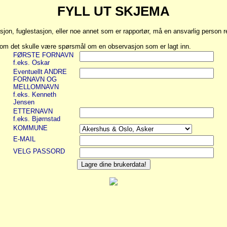
FYLL UT SKJEMA
asjon, fuglestasjon, eller noe annet som er rapportør, må en ansvarlig person 
n om det skulle være spørsmål om en observasjon som er lagt inn.
FØRSTE FORNAVN
f.eks. Oskar
Eventuellt ANDRE
FORNAVN OG
MELLOMNAVN
f.eks. Kenneth
Jensen
ETTERNAVN
f.eks. Bjørnstad
KOMMUNE
E-MAIL
VELG PASSORD