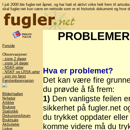
I juli 2000 ble fugler.net åpnet, og har hatt et aktivt virke helt frem til artso
skal fugler.net kun være en nettside som er et historisk dokument og hvor d
PROBLEMER
Forside
Observasjoner:
- siste 2 dager
- siste 14 dager
- NSKF-arter
Hva er problemet?
- NSKF og LRSK-arter
- sist inn først
Det kan være fire grunne
Førsteobservasjon
du prøvde å få frem:
Bilder/galleri
1)
Den vanligste feilen e
Nyheter
Artikler
sikkerhet på fugler.net o
Brukere
Statistikk
du trykket oppdater eller
Diskusjonsforum
Bruktsalg
komme videre må du trykk
Aktiviteter
Linker