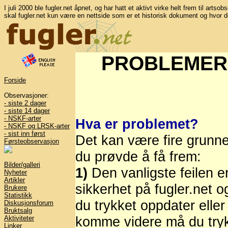
I juli 2000 ble fugler.net åpnet, og har hatt et aktivt virke helt frem til artso
skal fugler.net kun være en nettside som er et historisk dokument og hvor d
PROBLEMER
Forside
Observasjoner:
- siste 2 dager
- siste 14 dager
- NSKF-arter
Hva er problemet?
- NSKF og LRSK-arter
- sist inn først
Det kan være fire grunne
Førsteobservasjon
du prøvde å få frem:
Bilder/galleri
1)
Den vanligste feilen e
Nyheter
Artikler
sikkerhet på fugler.net o
Brukere
Statistikk
du trykket oppdater eller
Diskusjonsforum
Bruktsalg
komme videre må du trykk
Aktiviteter
Linker