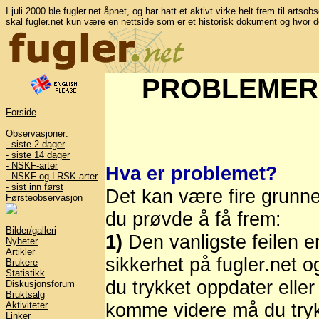
I juli 2000 ble fugler.net åpnet, og har hatt et aktivt virke helt frem til artso
skal fugler.net kun være en nettside som er et historisk dokument og hvor d
PROBLEMER
Forside
Observasjoner:
- siste 2 dager
- siste 14 dager
- NSKF-arter
Hva er problemet?
- NSKF og LRSK-arter
- sist inn først
Det kan være fire grunne
Førsteobservasjon
du prøvde å få frem:
Bilder/galleri
1)
Den vanligste feilen e
Nyheter
Artikler
sikkerhet på fugler.net o
Brukere
Statistikk
du trykket oppdater eller
Diskusjonsforum
Bruktsalg
komme videre må du trykk
Aktiviteter
Linker